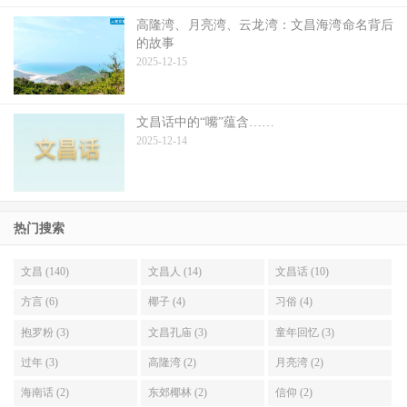
高隆湾、月亮湾、云龙湾：文昌海湾命名背后
的故事
2025-12-15
文昌话中的“嘴”蕴含……
2025-12-14
热门搜索
文昌 (140)
文昌人 (14)
文昌话 (10)
方言 (6)
椰子 (4)
习俗 (4)
抱罗粉 (3)
文昌孔庙 (3)
童年回忆 (3)
过年 (3)
高隆湾 (2)
月亮湾 (2)
海南话 (2)
东郊椰林 (2)
信仰 (2)