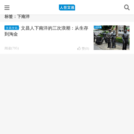
标签：下南洋
文昌人下南洋的三次浪潮：从生存
文昌文化
到淘金
阅读(795)
赞(
0
)