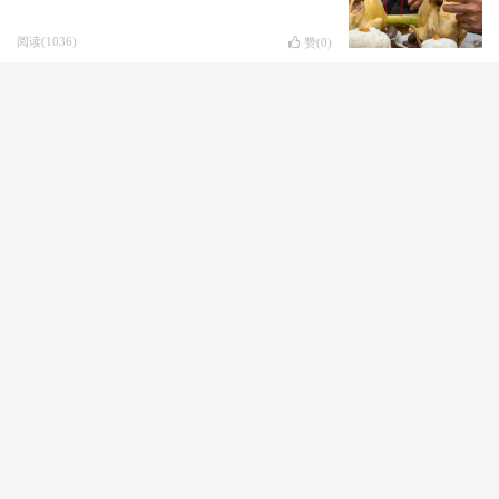
阅读(1036)
赞(
0
)