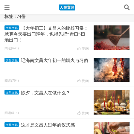
标签：习俗
【大年初三】文昌人的硬核习俗：
文昌文化
就算今天要出门拜年，也得先把“赤口”扫
地出门！
阅读(643)
赞(
0
)
记海南文昌大年初一的烟火与习俗
文昌文化
阅读(704)
赞(
0
)
除夕，文昌人在做什么？
文昌文化
阅读(814)
赞(
0
)
这才是文昌人过年的仪式感
文昌文化