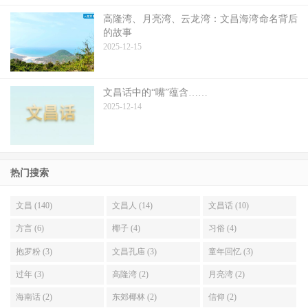
高隆湾、月亮湾、云龙湾：文昌海湾命名背后
的故事
2025-12-15
文昌话中的“嘴”蕴含……
2025-12-14
热门搜索
文昌 (140)
文昌人 (14)
文昌话 (10)
方言 (6)
椰子 (4)
习俗 (4)
抱罗粉 (3)
文昌孔庙 (3)
童年回忆 (3)
过年 (3)
高隆湾 (2)
月亮湾 (2)
海南话 (2)
东郊椰林 (2)
信仰 (2)