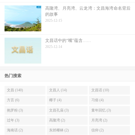
高隆湾、月亮湾、云龙湾：文昌海湾命名背后
的故事
2025-12-15
文昌话中的“嘴”蕴含……
2025-12-14
热门搜索
文昌 (140)
文昌人 (14)
文昌话 (10)
方言 (6)
椰子 (4)
习俗 (4)
抱罗粉 (3)
文昌孔庙 (3)
童年回忆 (3)
过年 (3)
高隆湾 (2)
月亮湾 (2)
海南话 (2)
东郊椰林 (2)
信仰 (2)