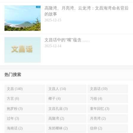
高隆湾、月亮湾、云龙湾：文昌海湾命名背后
的故事
2025-12-15
文昌话中的“嘴”蕴含……
2025-12-14
热门搜索
文昌 (140)
文昌人 (14)
文昌话 (10)
方言 (6)
椰子 (4)
习俗 (4)
抱罗粉 (3)
文昌孔庙 (3)
童年回忆 (3)
过年 (3)
高隆湾 (2)
月亮湾 (2)
海南话 (2)
东郊椰林 (2)
信仰 (2)