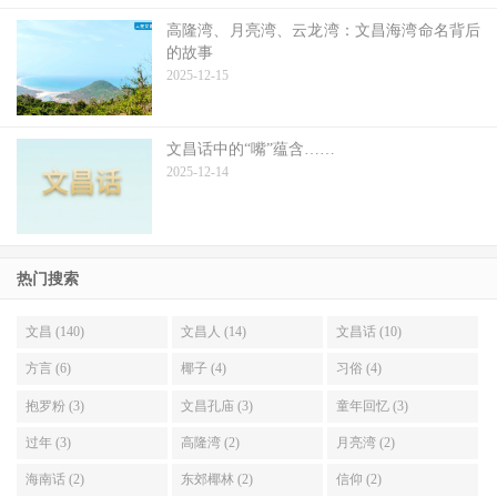
高隆湾、月亮湾、云龙湾：文昌海湾命名背后
的故事
2025-12-15
文昌话中的“嘴”蕴含……
2025-12-14
热门搜索
文昌 (140)
文昌人 (14)
文昌话 (10)
方言 (6)
椰子 (4)
习俗 (4)
抱罗粉 (3)
文昌孔庙 (3)
童年回忆 (3)
过年 (3)
高隆湾 (2)
月亮湾 (2)
海南话 (2)
东郊椰林 (2)
信仰 (2)