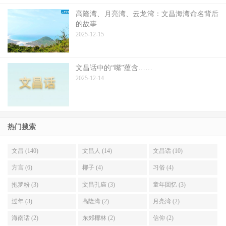
高隆湾、月亮湾、云龙湾：文昌海湾命名背后
的故事
2025-12-15
文昌话中的“嘴”蕴含……
2025-12-14
热门搜索
文昌 (140)
文昌人 (14)
文昌话 (10)
方言 (6)
椰子 (4)
习俗 (4)
抱罗粉 (3)
文昌孔庙 (3)
童年回忆 (3)
过年 (3)
高隆湾 (2)
月亮湾 (2)
海南话 (2)
东郊椰林 (2)
信仰 (2)