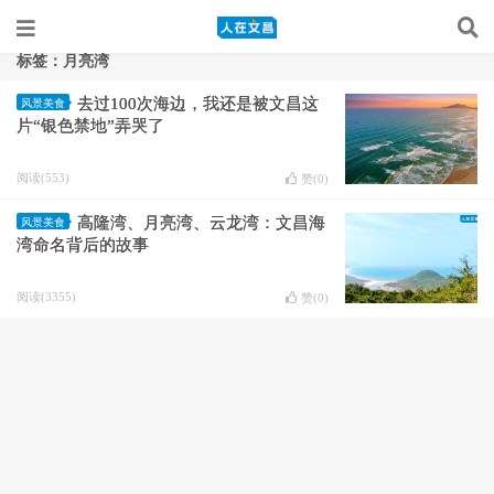
标签：月亮湾
去过100次海边，我还是被文昌这
风景美食
片“银色禁地”弄哭了
阅读(553)
赞(
0
)
高隆湾、月亮湾、云龙湾：文昌海
风景美食
湾命名背后的故事
阅读(3355)
赞(
0
)