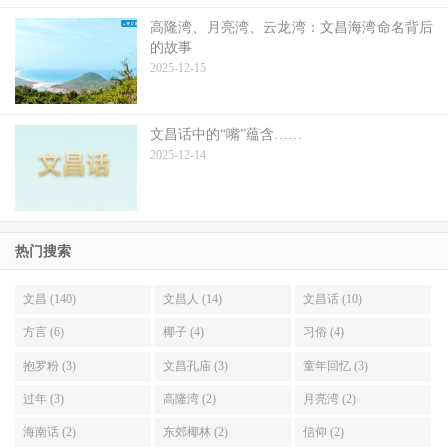
高隆湾、月亮湾、云龙湾：文昌海湾命名背后
的故事
2025-12-15
文昌话中的“嘴”蕴含……
2025-12-14
热门搜索
文昌 (140)
文昌人 (14)
文昌话 (10)
方言 (6)
椰子 (4)
习俗 (4)
抱罗粉 (3)
文昌孔庙 (3)
童年回忆 (3)
过年 (3)
高隆湾 (2)
月亮湾 (2)
海南话 (2)
东郊椰林 (2)
信仰 (2)