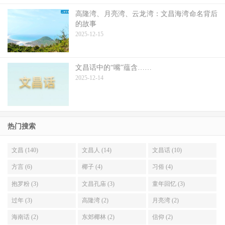
高隆湾、月亮湾、云龙湾：文昌海湾命名背后
的故事
2025-12-15
文昌话中的“嘴”蕴含……
2025-12-14
热门搜索
文昌 (140)
文昌人 (14)
文昌话 (10)
方言 (6)
椰子 (4)
习俗 (4)
抱罗粉 (3)
文昌孔庙 (3)
童年回忆 (3)
过年 (3)
高隆湾 (2)
月亮湾 (2)
海南话 (2)
东郊椰林 (2)
信仰 (2)