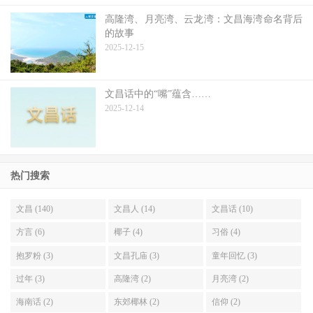
高隆湾、月亮湾、云龙湾：文昌海湾命名背后
的故事
2025-12-15
文昌话中的“嘴”蕴含……
2025-12-14
热门搜索
文昌 (140)
文昌人 (14)
文昌话 (10)
方言 (6)
椰子 (4)
习俗 (4)
抱罗粉 (3)
文昌孔庙 (3)
童年回忆 (3)
过年 (3)
高隆湾 (2)
月亮湾 (2)
海南话 (2)
东郊椰林 (2)
信仰 (2)