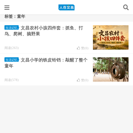
标签：童年
文昌农村小孩四件套：抓鱼、打
生活记忆
鸟、爬树、摘野果
阅读(263)
赞(
0
)
文昌小学的铁皮铃铛：敲醒了整个
生活记忆
童年
阅读(578)
赞(
0
)