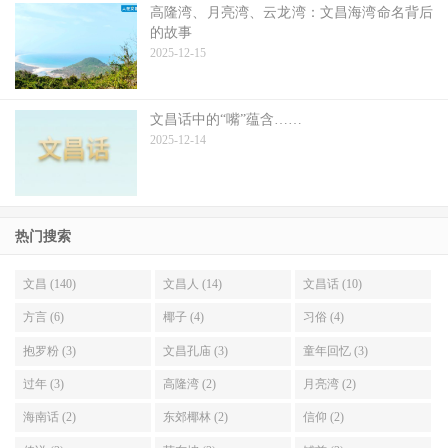
高隆湾、月亮湾、云龙湾：文昌海湾命名背后
的故事
2025-12-15
文昌话中的“嘴”蕴含……
2025-12-14
热门搜索
文昌 (140)
文昌人 (14)
文昌话 (10)
方言 (6)
椰子 (4)
习俗 (4)
抱罗粉 (3)
文昌孔庙 (3)
童年回忆 (3)
过年 (3)
高隆湾 (2)
月亮湾 (2)
海南话 (2)
东郊椰林 (2)
信仰 (2)