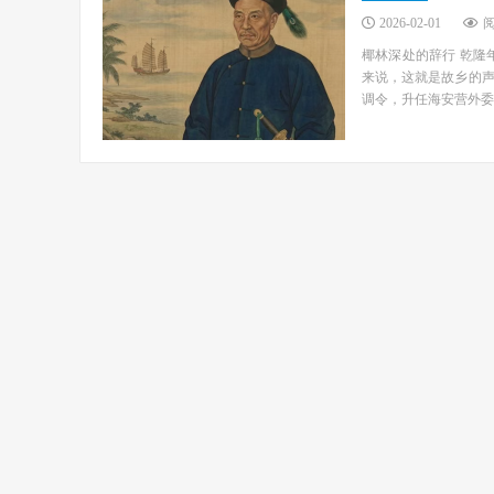
2026-02-01
阅
椰林深处的辞行 乾隆
来说，这就是故乡的
调令，升任海安营外委