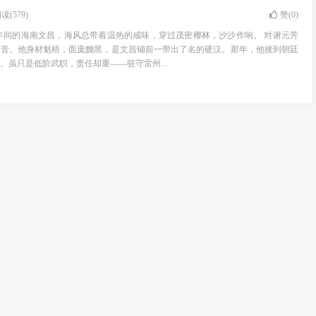
读(579)
赞(
0
)
年间的海南文昌，海风总带着温热的咸味，穿过茂密椰林，沙沙作响。 对谢元芳
声音。他身材魁梧，面庞黝黑，是文昌铺前一带出了名的硬汉。那年，他接到朝廷
。虽只是低阶武职，责任却重——驻守雷州...