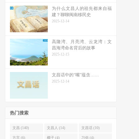
为什么文昌人的祖先都来自福
建？聊聊闽南移民史
2025-12-14
高隆湾、月亮湾、云龙湾：文
昌海湾命名背后的故事
2025-12-15
文昌话中的“嘴”蕴含……
2025-12-14
热门搜索
文昌 (140)
文昌人 (14)
文昌话 (10)
方言 (6)
椰子 (4)
习俗 (4)