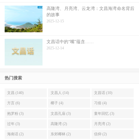
高隆湾、月亮湾、云龙湾：文昌海湾命名背后
的故事
2025-12-15
文昌话中的“嘴”蕴含……
2025-12-14
热门搜索
文昌 (140)
文昌人 (14)
文昌话 (10)
方言 (6)
椰子 (4)
习俗 (4)
抱罗粉 (3)
文昌孔庙 (3)
童年回忆 (3)
过年 (3)
高隆湾 (2)
月亮湾 (2)
海南话 (2)
东郊椰林 (2)
信仰 (2)