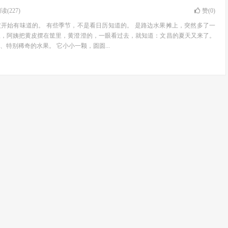
读(227)
赞(
0
)
开始有味道的。 有些季节，不是看日历知道的。 是路边水果摊上，突然多了一
里，阿姨把黄皮摆在筐里，黄澄澄的，一眼看过去，就知道：文昌的夏天又来了。
特别稀奇的水果。 它小小一颗，圆圆...