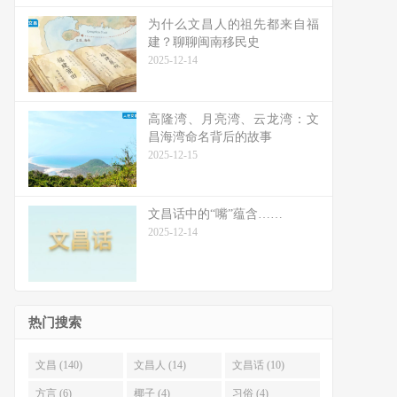
为什么文昌人的祖先都来自福
建？聊聊闽南移民史
2025-12-14
高隆湾、月亮湾、云龙湾：文
昌海湾命名背后的故事
2025-12-15
文昌话中的“嘴”蕴含……
2025-12-14
热门搜索
文昌 (140)
文昌人 (14)
文昌话 (10)
方言 (6)
椰子 (4)
习俗 (4)