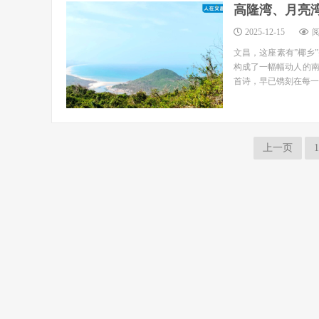
高隆湾、月亮
2025-12-15
阅
文昌，这座素有”椰乡
构成了一幅幅动人的
首诗，早已镌刻在每一个
上一页
1