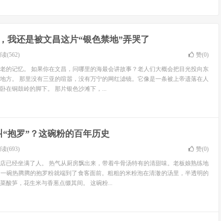
边，我还是被文昌这片“银色禁地”弄哭了
读(562)
赞(
0
)
老的记忆。 如果你在文昌，问哪里的海最会讲故事？老人们大概会把目光投向东
地方。 那里没有三亚的喧嚣，没有万宁的网红滤镜。它像是一条被上帝遗落在人
在铜鼓岭的脚下。 那片银色沙滩下，...
“抱罗”？这碗粉的百年历史
读(693)
赞(
0
)
店已经坐满了人。 热气从厨房飘出来，带着牛骨汤特有的清甜味。老板娘熟练地
，一碗热腾腾的抱罗粉就端到了食客面前。粗粗的米粉泡在清澈的汤里，半透明的
酸笋，花生米与香葱点缀其间。 这碗粉...