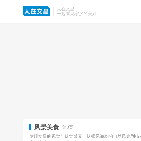
人在文昌
一起看见家乡的美好
风景美食
第3页
发现文昌的视觉与味觉盛宴。从椰风海韵的自然风光到街