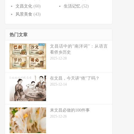
文昌文化
(60)
生活记忆
(52)
风景美食
(43)
热门文章
文昌话中的”南洋词”：从语言
看侨乡历史
2025-12-28
在文昌，今天讲“侬”了吗？
2025-12-14
来文昌必做的100件事
2025-12-26