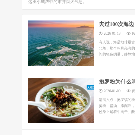
这座小城浓郁的市井烟火气息。
去过100次海
2026-01-18
阅
有人说，海是地球最古
北角，那个叫月亮湾的
间的银色绸带，静静地卧
抱罗粉为什么叫
2026-01-09
阅
清晨六点，抱罗镇的粉
烫粉、盛汤、撒配料
粉身上铺着牛肉干、酸菜