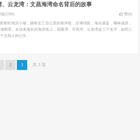
湾、云龙湾：文昌海湾命名背后的故事
读(3396)
赞(
0
)
”美誉的海滨小城，拥有近三百公里的海岸线，沙滩绵延，海水湛蓝，椰林成排，
南海图景。在这条漫长的海岸线上，高隆湾、月亮湾、云龙湾这三个名字，如同三
文昌人的心头...
2
3
共 3 页