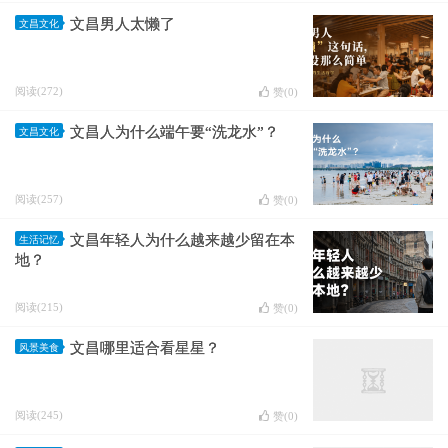
文昌男人太懒了
文昌文化
阅读(272)
赞(
0
)
文昌人为什么端午要“洗龙水”？
文昌文化
阅读(257)
赞(
0
)
文昌年轻人为什么越来越少留在本
生活记忆
地？
阅读(215)
赞(
0
)
文昌哪里适合看星星？
风景美食
阅读(245)
赞(
0
)