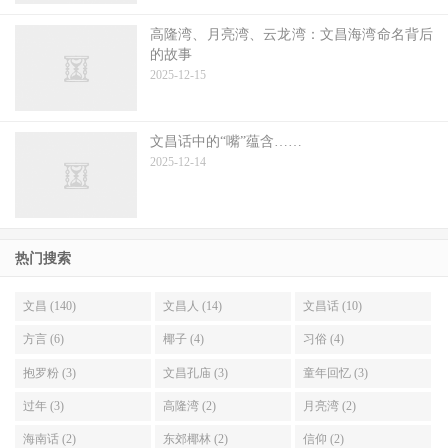
高隆湾、月亮湾、云龙湾：文昌海湾命名背后
的故事
2025-12-15
文昌话中的“嘴”蕴含……
2025-12-14
热门搜索
文昌 (140)
文昌人 (14)
文昌话 (10)
方言 (6)
椰子 (4)
习俗 (4)
抱罗粉 (3)
文昌孔庙 (3)
童年回忆 (3)
过年 (3)
高隆湾 (2)
月亮湾 (2)
海南话 (2)
东郊椰林 (2)
信仰 (2)