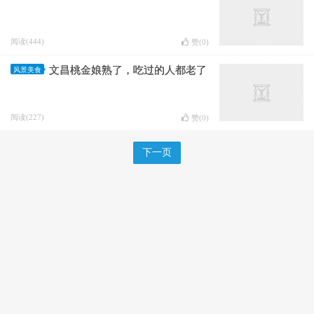
阅读(444)
赞(
0
)
文昌桃金娘熟了，吃过的人都老了
风景美食
阅读(227)
赞(
0
)
下一页