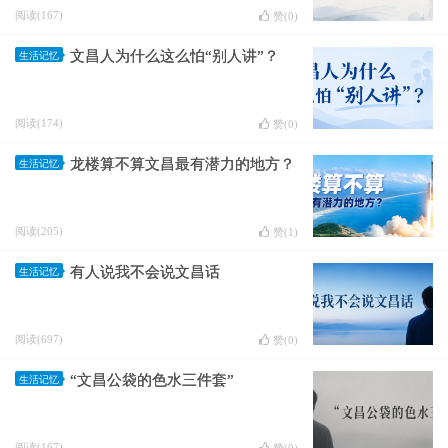
阅读(167)
赞(
0
)
文昌人为什么这么怕“别人讲”？
生活记忆
阅读(174)
赞(
0
)
龙楼算不算文昌最有潜力的地方？
生活记忆
阅读(205)
赞(
1
)
有人说我不会说文昌话
生活记忆
阅读(697)
赞(
0
)
“文昌公袋的色水三件套”
生活记忆
阅读(167)