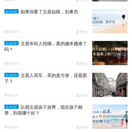
赞(
0
)
如果你娶了文昌姑娘，别辜负
生活记忆
阅读(183)
赞(
0
)
文昌年轻人结婚，真的越来越难了
生活记忆
吗？
阅读(202)
赞(
0
)
文昌人买车，买的是方便，还是面
生活记忆
子？
阅读(156)
赞(
0
)
以前文昌孩子放养，现在孩子精
生活记忆
养，到底哪个好？
阅读(202)
赞(
0
)