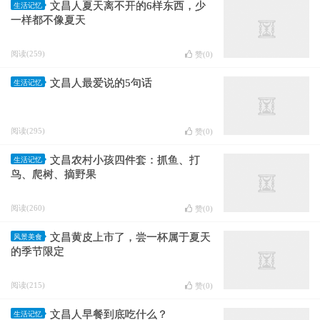
文昌人夏天离不开的6样东西，少
生活记忆
一样都不像夏天
阅读(259)
赞(
0
)
文昌人最爱说的5句话
生活记忆
阅读(295)
赞(
0
)
文昌农村小孩四件套：抓鱼、打
生活记忆
鸟、爬树、摘野果
阅读(260)
赞(
0
)
文昌黄皮上市了，尝一杯属于夏天
风景美食
的季节限定
阅读(215)
赞(
0
)
文昌人早餐到底吃什么？
生活记忆