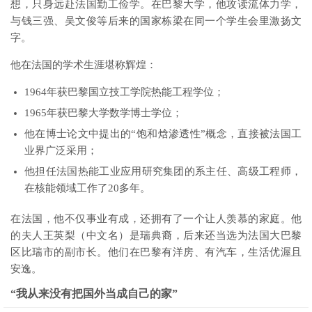
想，只身远赴法国勤工俭学。在巴黎大学，他攻读流体力学，
与钱三强、吴文俊等后来的国家栋梁在同一个学生会里激扬文
字。
他在法国的学术生涯堪称辉煌：
1964年获巴黎国立技工学院热能工程学位；
1965年获巴黎大学数学博士学位；
他在博士论文中提出的“饱和焓渗透性”概念，直接被法国工
业界广泛采用；
他担任法国热能工业应用研究集团的系主任、高级工程师，
在核能领域工作了20多年。
在法国，他不仅事业有成，还拥有了一个让人羡慕的家庭。他
的夫人王英梨（中文名）是瑞典裔，后来还当选为法国大巴黎
区比瑞市的副市长。他们在巴黎有洋房、有汽车，生活优渥且
安逸。
“我从来没有把国外当成自己的家”