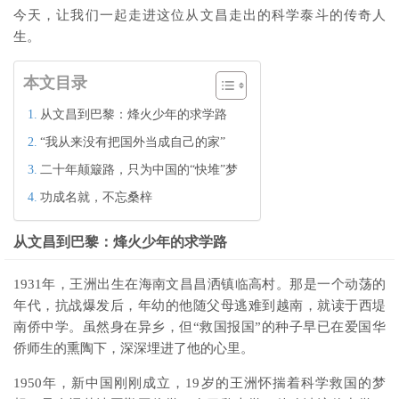
今天，让我们一起走进这位从文昌走出的科学泰斗的传奇人
生。
本文目录
从文昌到巴黎：烽火少年的求学路
“我从来没有把国外当成自己的家”
二十年颠簸路，只为中国的“快堆”梦
功成名就，不忘桑梓
从文昌到巴黎：烽火少年的求学路
1931年，王洲出生在海南文昌昌洒镇临高村。那是一个动荡的
年代，抗战爆发后，年幼的他随父母逃难到越南，就读于西堤
南侨中学。虽然身在异乡，但“救国报国”的种子早已在爱国华
侨师生的熏陶下，深深埋进了他的心里。
1950年，新中国刚刚成立，19岁的王洲怀揣着科学救国的梦