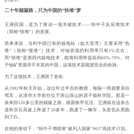
二十年颠簸路，只为中国的“快堆”梦
王洲回国，是为了推动一项关键技术——快中子反应堆技术
（简称“快堆”）的发展。
简单来说，当时中国已有的核电站（如大亚湾）主要采用“热
堆”（俗称“慢堆”）技术，对铀资源的利用率只有1%左右；
而“快堆”是第四代核电技术，能将利用率提高到60%-70%。对
于铀矿资源并不丰富的中国，这项技术是能源安全的命脉。
为了这项技术，王洲拼了老命。
从1982年秋天开始，这位年过半百的教授，每隔一周就要亲自
驾车，从清华大学前往位于房山深山的原子能科学院。那是一
条来回120多公里的颠簸之路，路面狭窄坑洼。王洲就在这条古
道和京石高速上奔波了20多年，跑废了一辆车，头发也从黑跑
到了白。
在他的推动下，“快中子增殖堆”被列入国家“863”高技术计划。