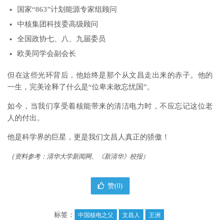
国家“863”计划能源专家组顾问
中核集团科技委高级顾问
全国政协七、八、九届委员
欧美同学会副会长
但在这些光环背后，他始终是那个从文昌走出来的赤子。他的
一生，完美诠释了什么是“位卑未敢忘忧国”。
如今，当我们享受着核能带来的清洁电力时，不应忘记这位老
人的付出。
他是科学界的巨星，更是我们文昌人真正的骄傲！
（
资料参考：清华大学新闻网、《新清华》校报）
赞(
0
)
标签：
中国核电之父
文昌人
王洲