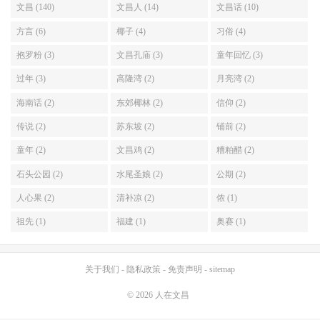
文昌 (140)
文昌人 (14)
文昌话 (10)
方言 (6)
椰子 (4)
习俗 (4)
抱罗粉 (3)
文昌孔庙 (3)
童年回忆 (3)
过年 (3)
高隆湾 (2)
月亮湾 (2)
海南话 (2)
东郊椰林 (2)
信仰 (2)
传说 (2)
苏东坡 (2)
铺前 (2)
童年 (2)
文昌鸡 (2)
糟粕醋 (2)
石头公园 (2)
水尾圣娘 (2)
公期 (2)
人心果 (2)
清补凉 (2)
侬 (1)
祖先 (1)
福建 (1)
奥赛 (1)
关于我们
-
隐私政策
-
免责声明
-
sitemap
© 2026
人在文昌