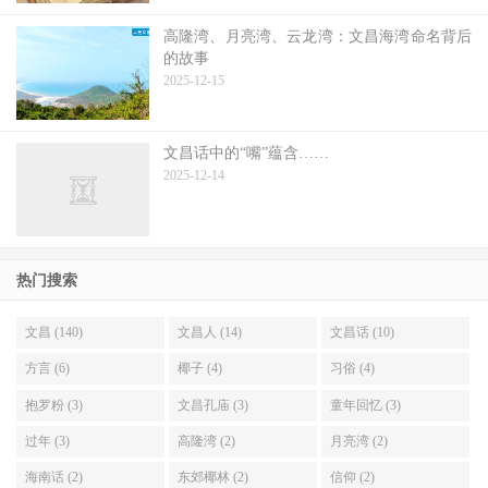
高隆湾、月亮湾、云龙湾：文昌海湾命名背后
的故事
2025-12-15
文昌话中的“嘴”蕴含……
2025-12-14
热门搜索
文昌 (140)
文昌人 (14)
文昌话 (10)
方言 (6)
椰子 (4)
习俗 (4)
抱罗粉 (3)
文昌孔庙 (3)
童年回忆 (3)
过年 (3)
高隆湾 (2)
月亮湾 (2)
海南话 (2)
东郊椰林 (2)
信仰 (2)