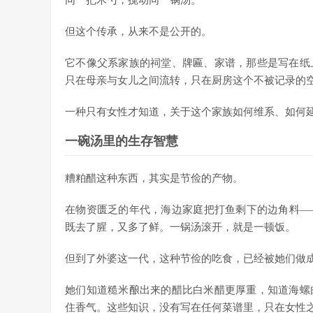
同一把木勺，搅动同一锅汤。
但这个传承，从来不是公开的。
它不像父系家族的祠堂、牌匾、家谱，那些是写在纸
只在母亲与女儿之间流转，只在厨房这个不被记录的
一种只有女性才知道，关于这个家族如何维系、如何
一碗汤里的生存智慧
糟粕醋这种东西，其实是节俭的产物。
在物资匮乏的年代，海边家庭把打鱼剩下的边角料—
既去了腥，又多了鲜。一锅汤滚开，就是一顿饭。
但到了外婆这一代，这种节俭的吃食，已经被她们做
她们知道糙米酿出来的醋比白米醋更厚重，知道海螺
住香气。这些知识，没有写在任何菜谱里，只在女性