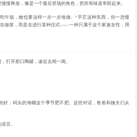
里慢慢释放，像是一个最后登场的角色，把所有味道串联起来。
吃午饭，她也要这样一步一步地做。“手艺这种东西，你一怠慢
是在做菜，而是在进行某种仪式——一种只属于这个家族女性，用
房，打开那口陶罐，凑近去闻一闻。
的好，码头的海螺这个季节肥不肥。这些对话，爸爸和姨夫们从
的语言。