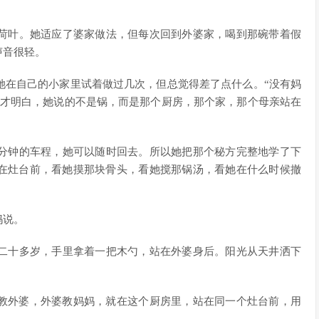
荷叶。她适应了婆家做法，但每次回到外婆家，喝到那碗带着假
声音很轻。
她在自己的小家里试着做过几次，但总觉得差了点什么。“没有妈
我才明白，她说的不是锅，而是那个厨房，那个家，那个母亲站在
分钟的车程，她可以随时回去。所以她把那个秘方完整地学了下
在灶台前，看她摸那块骨头，看她搅那锅汤，看她在什么时候撤
妈说。
二十多岁，手里拿着一把木勺，站在外婆身后。阳光从天井洒下
教外婆，外婆教妈妈，就在这个厨房里，站在同一个灶台前，用