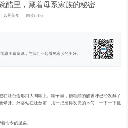
碗醋里，藏着母系家族的秘密
：
风景美食
阅读(519)
与地道美食资讯，与我们一起看见家乡的美好。
照在灶台边那口大陶罐上。罐子里，糟粕醋的酸香味已经发酵了
慢晕开。外婆站在灶台前，用一把磨得发亮的木勺，一下一下搅
带着命令的温柔。