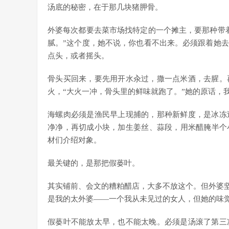
汤底的秘密，在于那几块猪胛骨。
外婆每次都要去菜市场找特定的一个摊主，要那种带
腻。”这个度，她不说，你也看不出来。必须跟着她
点头，或者摇头。
骨头买回来，要先用开水汆过，撒一点米酒，去腥。
火，“大火一冲，骨头里的鲜味就跑了。”她的原话，
海螺肉必须是渔民早上现捕的，那种新鲜度，是冰冻
净净，再切成小块，加生姜丝、蒜段，用米醋腌半个
材们介绍对象。
最关键的，是那把
假蒌叶
。
其实铺前、会文的糟粕醋店，大多不放这个。但外婆坚
是我的太外婆——一个我从未见过的女人，但她的味
假蒌叶不能放太早，也不能太晚。必须是汤滚了第三