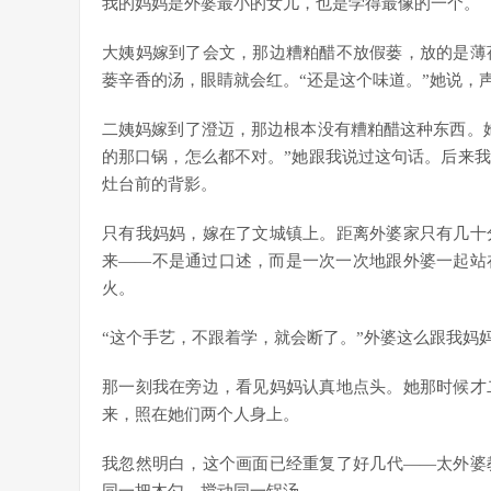
我的妈妈是外婆最小的女儿，也是学得最像的一个。
大姨妈嫁到了会文，那边糟粕醋不放假蒌，放的是薄
蒌辛香的汤，眼睛就会红。“还是这个味道。”她说，
二姨妈嫁到了澄迈，那边根本没有糟粕醋这种东西。
的那口锅，怎么都不对。”她跟我说过这句话。后来
灶台前的背影。
只有我妈妈，嫁在了文城镇上。距离外婆家只有几十
来——不是通过口述，而是一次一次地跟外婆一起站
火。
“这个手艺，不跟着学，就会断了。”外婆这么跟我妈
那一刻我在旁边，看见妈妈认真地点头。她那时候才
来，照在她们两个人身上。
我忽然明白，这个画面已经重复了好几代——太外婆