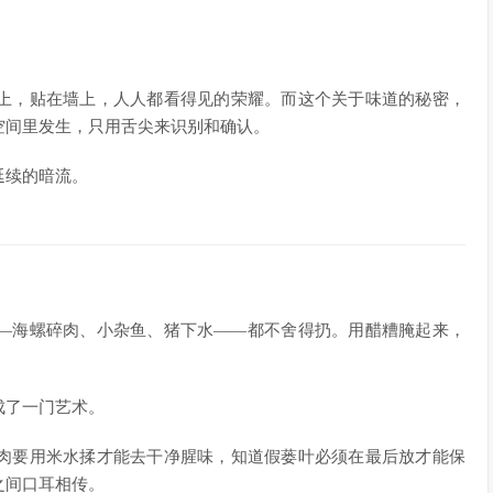
上，贴在墙上，人人都看得见的荣耀。而这个关于味道的秘密，
空间里发生，只用舌尖来识别和确认。
延续的暗流。
—海螺碎肉、小杂鱼、猪下水——都不舍得扔。用醋糟腌起来，
成了一门艺术。
肉要用米水揉才能去干净腥味，知道假蒌叶必须在最后放才能保
之间口耳相传。