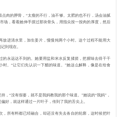
着点肉的
胛骨
，“太瘦的不行，油不够。太肥的也不行，汤会油腻
去市场，看着她伸手摸过那块骨头，用指尖按一按肉的厚度，然后
再放进清水里，加生姜片，慢慢炖两个小时。这个过程不能用大
我记到现在。
过的永远达不到的。她要用盐和米水反复揉搓，把腥味去得干干
小时。“让它们先认识一下醋的味道。”她这么解释，像是在给食
持，“没有假蒌，就不是我妈教我的那个味道。”她说的“我妈”，
觉偏好，就这样通过一片叶子，传到了我的舌尖上。
次，所有料都已经融合，却还没有失去各自的轮廓，这时候把叶