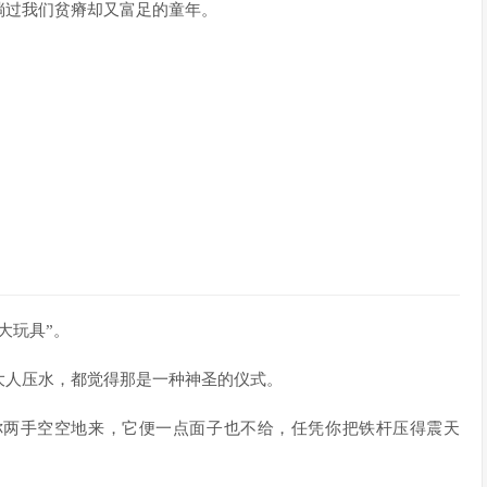
淌过我们贫瘠却又富足的童年。
大玩具”。
大人压水，都觉得那是一种神圣的仪式。
你两手空空地来，它便一点面子也不给，任凭你把铁杆压得震天