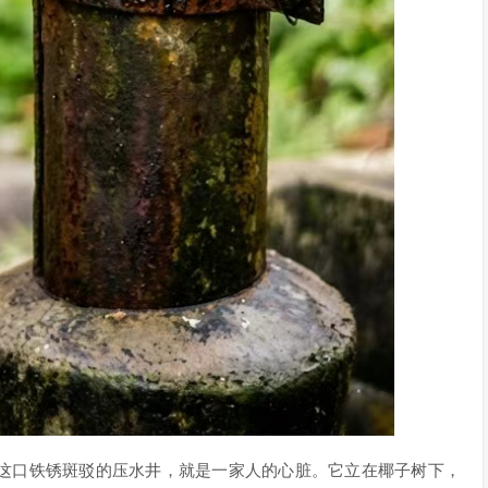
这口铁锈斑驳的压水井，就是一家人的心脏。它立在椰子树下，