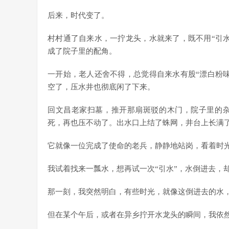
后来，时代变了。
村村通了自来水，一拧龙头，水就来了，既不用“引
成了院子里的配角。
一开始，老人还舍不得，总觉得自来水有股“漂白粉
空了，压水井也彻底闲了下来。
回文昌老家扫墓，推开那扇斑驳的木门，院子里的
死，再也压不动了。出水口上结了蛛网，井台上长满
它就像一位完成了使命的老兵，静静地站岗，看着时
我试着找来一瓢水，想再试一次“引水”，水倒进去，
那一刻，我突然明白，有些时光，就像这倒进去的水
但在某个午后，或者在异乡拧开水龙头的瞬间，我依然