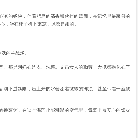
心凉的畅快，伴着肥皂的清香和伙伴的嬉闹，是记忆里最奢侈的
背心，坐在椰子树下乘凉，风都是甜的。
生活的主战场。
音。那是阿妈在洗衣、洗菜。文昌女人的勤劳，大抵都融化在了
者刚下过暴雨，压上来的水会泛着微微的浑浊，甚至带着一丝铁
。
的番薯粥，在这个海滨小城潮湿的空气里，氤氲出最安心的烟火