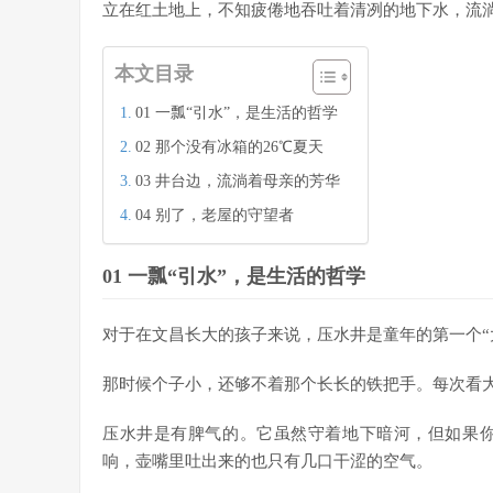
立在红土地上，不知疲倦地吞吐着清冽的地下水，流
本文目录
01 一瓢“引水”，是生活的哲学
02 那个没有冰箱的26℃夏天
03 井台边，流淌着母亲的芳华
04 别了，老屋的守望者
01 一瓢“引水”，是生活的哲学
对于在文昌长大的孩子来说，压水井是童年的第一个“
那时候个子小，还够不着那个长长的铁把手。每次看
压水井是有脾气的。它虽然守着地下暗河，但如果
响，壶嘴里吐出来的也只有几口干涩的空气。