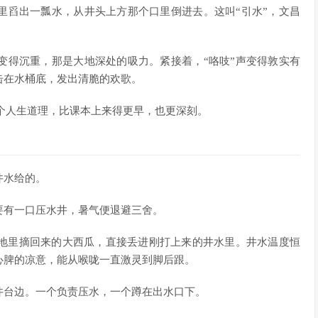
里舀出一瓢水，从井头上方那个口里倒进去。这叫“引水”，文昌
变得沉重，那是大地深处的吸力。紧接着，“咯吱”声变得敦实有
击在水桶底，发出清脆的欢歌。
一个人生道理，比课本上来得更早，也更深刻。
井水给的。
要有一口压水井，暑气便退避三舍。
地里摘回来的大西瓜，直接丢进刚打上来的井水里。井水温度恒
心脾的凉意，能从喉咙一直激灵到脚后跟。
井台边。一个负责压水，一个蹲在出水口下。