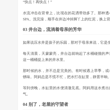
“快点！再快点！”
水流冲击在背脊上，比现在的花洒带劲多了。那种透
SPA。洗完澡，顺手在井边冲掉脚丫上的红泥，换上
03 井台边，流淌着母亲的芳华
如果说压水井是孩子的乐园，那对于母亲来说，它是
每天清晨，天蒙蒙亮，井台边就响起了水桶碰撞的声
这一桶桶提上来的井水里。
那时候的水，并不总是完美的。有时候遇上旱季，或
锈味。阿妈总是不慌不忙，把水打在缸里，静置半晌
等到傍晚，水缸里的水便清澈见底。阿妈用这水煮出
气。
04 别了，老屋的守望者