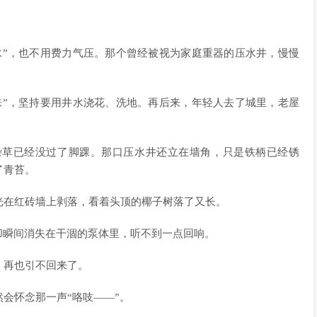
水”，也不用费力气压。那个曾经被视为家庭重器的压水井，慢慢
味”，坚持要用井水浇花、洗地。再后来，年轻人去了城里，老屋
杂草已经没过了脚踝。那口压水井还立在墙角，只是铁柄已经锈
了青苔。
光在红砖墙上剥落，看着头顶的椰子树落了又长。
却瞬间消失在干涸的泵体里，听不到一点回响。
，再也引不回来了。
会怀念那一声“咯吱——”。