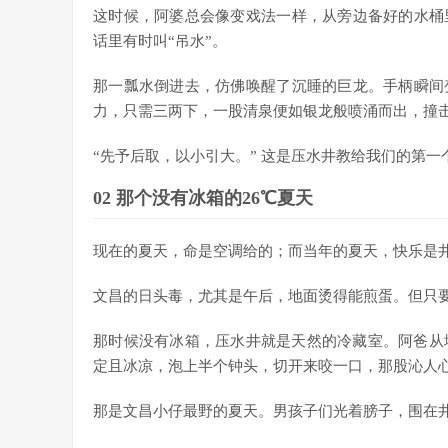
这时候，阿婆总会像变戏法一样，从旁边备好的水桶
话里有时叫“吊水”。
那一瓢水倒进去，仿佛唤醒了沉睡的巨龙。手柄瞬间
力，只需三两下，一股清泉便如银龙般喷涌而出，撞
“先予后取，以小引大。” 这是压水井教给我们的第
02 那个没有冰箱的26℃夏天
现在的夏天，命是空调给的；而当年的夏天，快乐是
文昌的日头毒，尤其是午后，地面烫得能煎蛋。但只
那时候没有冰箱，压水井就是天然的冷藏室。阿爸从
定且冰凉，泡上半个钟头，切开来咬一口，那股沁人
那是文昌小仔最野的夏天。男孩子们光着膀子，围在