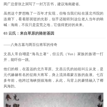
两广总督张之洞写了一封万言书，建议海南建省。
虽然这个梦想晚了一百年才实现，但每当我们站在溪北书院的
连廊下，看着那斑驳的光影，似乎还能听到这位老人当年的呐
喊：海南，不应只是蛮荒之地，它值得更好的未来。
03 云氏：来自草原的骑射基因
——八角古墓与两百位将军的传奇
文昌人常自嘲是“海岛土著”，但云氏（Yun）家族的族谱一打
开，能吓你一跳。
他们的根，在遥远的北方草原。文昌云氏的始祖叫云从龙，是
元代赫赫有名的征南大将军，身上流淌着蒙古族的血液。七百
多年前，他跨过海峡抚镇海南，从此，马背上的豪情融入了椰
风海韵。