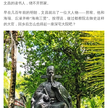
文昌的读书人，绕不开邢家。
早在几百年前的明朝，文昌就出了一位大人物——邢宥。他和
海瑞、丘濬并称“海南三贤”。按理说，做过都察院左御史这样
的大官，回乡后怎么也得起一座深宅大院吧？