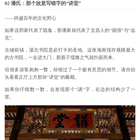
02 潘氏：那个故意写错字的“讲堂”
——跨越百年的文化野心
如果说邢家代表了隐逸，那潘家就代表了文昌人的“倔强”与“远
见”。
去铺前镇，溪北书院是必打卡的圣地。这座海南现存规模最大
的古书院，一走进大门，那股子儒雅之气就扑面而来。
但很多游客匆匆一瞥，却错过了一个极有意思的细节。请你抬
头看看正厅上方那块“讲堂”的匾额。
如果你仔细数一数，会发现那个“講”字，右边的结构少了一
竖。