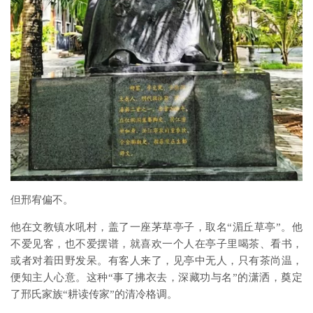
但邢宥偏不。
他在文教镇水吼村，盖了一座茅草亭子，取名“湄丘草亭”。他
不爱见客，也不爱摆谱，就喜欢一个人在亭子里喝茶、看书，
或者对着田野发呆。有客人来了，见亭中无人，只有茶尚温，
便知主人心意。这种“事了拂衣去，深藏功与名”的潇洒，奠定
了邢氏家族“耕读传家”的清冷格调。