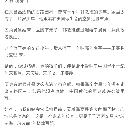
天的“秘密”中。
在文昌昌洒镇的古路园村，曾有一个叫韩教准的少年。家里太
穷了，12岁那年，他跟着在美国做生意的堂舅远渡重洋。
因为舅舅姓宋，且膝下无子，韩教准便过继给了舅舅，从此改
名换姓。
这个改了姓的文昌少年，后来有了一个响亮的名字——宋嘉树
（查理·宋）。
是的，你没猜错。他的孩子们，便是后来影响了中国半个世纪
的宋蔼龄、宋庆龄、宋子文、宋美龄。
历史有时候就是这么充满了宿命感。如果那个文昌少年没有走
出古路园村，如果他没有改姓，中国近代的历史或许会被重
写。
如今，当我们站在宋氏祖居前，看着那两棵高大的椰子树，心
情总是复杂的。这是一个家族的传奇，更是千千万万文昌人“敢
闯海、敢改命”的极致写照。