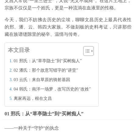
文昌人常说“一里三进士”，又说“无文不成商”。在这片土地上，
宗族不仅仅是一个姓氏，更是一种流淌在血液里的性格。
今天，我们不妨拂去历史的尘埃，聊聊文昌历史上最具代表性
的邢、潘、云、韩四大家族。不做刻板的史料考证，只讲那些
藏在族谱缝隙里的秘辛、温情与传奇。
本文目录
01 邢氏：从“草亭隐士”到“买树痴人”
02 潘氏：那个故意写错字的“讲堂”
03 云氏：来自草原的骑射基因
04 韩氏：南洋一场梦，改写历史的“改姓”
离家再远，根在文昌
01 邢氏：从“草亭隐士”到“买树痴人”
——一种关于“守护”的执念