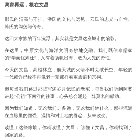
离家再远，根在文昌
邢氏的清高与守护、潘氏的文化与远见、云氏的忠义与血性、
韩氏的闯荡与传奇。
这四大家族的百年沉浮，其实就是文昌这座城市的缩影。
在这里，中原文化与海洋文明奇妙地交融。我们既信奉儒家
的“学而优则仕”，又有着扬帆出海、敢为人先的野性。
今天的文昌，高楼林立，航天城的火箭不时划破长空。年轻的
一代或许已经不再像老一辈那样看重族谱和宗祠。
但每当我们路过那些写满岁月记忆的老宅，每当我们听到阿婆
讲起“公祖”下南洋的往事，心头总会涌起一阵莫名的感动。
因为我们知道，无论我们走多远，无论我们姓什么，那些流淌
在血脉里的倔强、温情和对土地的眷恋，从未改变。
读懂了这些家族，你就读懂了文昌； 读懂了文昌，你就找到了
回家的路。