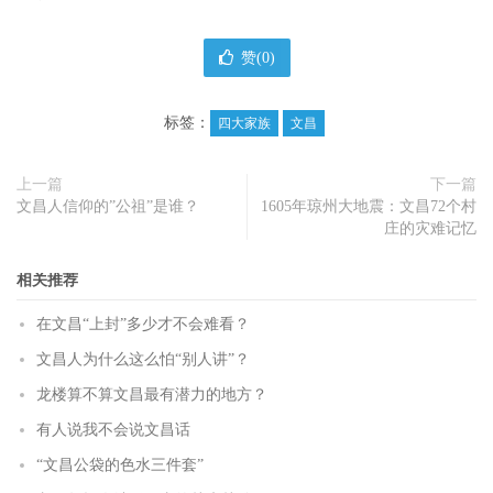
赞(
0
)
标签：
四大家族
文昌
上一篇
下一篇
文昌人信仰的”公祖”是谁？
1605年琼州大地震：文昌72个村
庄的灾难记忆
相关推荐
在文昌“上封”多少才不会难看？
文昌人为什么这么怕“别人讲”？
龙楼算不算文昌最有潜力的地方？
有人说我不会说文昌话
“文昌公袋的色水三件套”