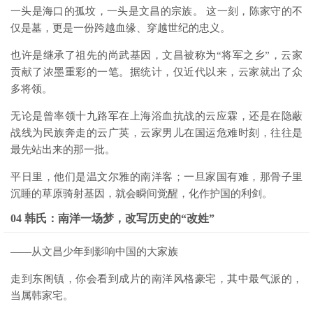
一头是海口的孤坟，一头是文昌的宗族。 这一刻，陈家守的不
仅是墓，更是一份跨越血缘、穿越世纪的忠义。
也许是继承了祖先的尚武基因，文昌被称为“将军之乡”，云家
贡献了浓墨重彩的一笔。据统计，仅近代以来，云家就出了众
多将领。
无论是曾率领十九路军在上海浴血抗战的云应霖，还是在隐蔽
战线为民族奔走的云广英，云家男儿在国运危难时刻，往往是
最先站出来的那一批。
平日里，他们是温文尔雅的南洋客；一旦家国有难，那骨子里
沉睡的草原骑射基因，就会瞬间觉醒，化作护国的利剑。
04 韩氏：南洋一场梦，改写历史的“改姓”
——从文昌少年到影响中国的大家族
走到东阁镇，你会看到成片的南洋风格豪宅，其中最气派的，
当属韩家宅。