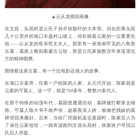
▲云从龙模拟画像
在文昌，头苑村是云氏子孙开枝散叶的大本营。但在距离头苑
几十公里外的海口丰盈村山坡上，却长眠着云家的一位重要先
祖——云从龙的母亲苟太夫人。那里有一座海南罕见的八角形
古墓，墓座上雕刻着蒙古云纹，那是云氏家族数百年来遥望北
方的精神图腾。
围绕着这座古墓，有一个比电影还感人的故事。
在海口古墓旁，住着一户姓陈的人家。从元代开始，陈家就是
云家的守墓人。这一守，就是700多年，整整20多代人。
在那个特殊的动荡年代，墓园曾遭遇浩劫，墓碑被打断拿去铺
路。守墓人陈大爷不敢声张，趁着夜深人静，偷偷把残缺的墓
碑背回来藏好。后来，当砖厂挖掘机逼近墓园时，陈家后人为
了保住云家祖坟，一路奔波跑到文昌头苑村，挨家挨户寻找云
氏后人求援。