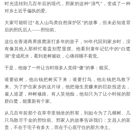
时光流转到几百年后的现代，邢家的这种“清气”，变成了一种
对乡土近乎偏执的爱。
大家可能听过“名人山鸟类自然保护区”的故事，但未必知道背
后的邢氏后人——邢怡前。
这位在香港商界摸爬滚打多年的游子，90年代回到家乡时，没
有像其他人那样忙着盖别墅显摆。他看到童年记忆中的“白鹭
湖”变成死水，看到老树被砍，心痛得睡不着觉。
于是，他做了一件让当时很多人觉得“傻”的事：赎买。
谁要砍树，他出钱把树买下来；谁要打鸟，他出钱把鸟救下
来。为了护住家乡的这片绿，他把做生意赚来的巨款投进去，
雇人巡逻，种树修路。有人笑他痴，他却只为了让小时候的那
群白鹭，能重新有个家。
从几百年前那个在草亭里独坐的邢宥，到如今为了几棵树、几
只鸟散尽千金的邢怡前。
邢家人的故事告诉我们：文昌人的富
贵，不在于宅子有多大，而在于心底守住的那方净土。