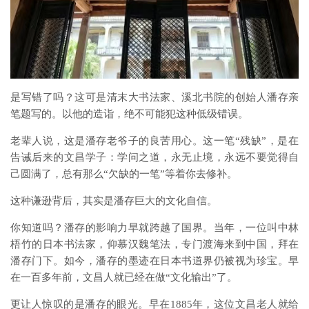
是写错了吗？这可是清末大书法家、溪北书院的创始人潘存亲
笔题写的。以他的造诣，绝不可能犯这种低级错误。
老辈人说，这是潘存老爷子的良苦用心。这一笔“残缺”，是在
告诫后来的文昌学子：学问之道，永无止境，永远不要觉得自
己圆满了，总有那么“欠缺的一笔”等着你去修补。
这种谦逊背后，其实是潘存巨大的文化自信。
你知道吗？潘存的影响力早就跨越了国界。当年，一位叫中林
梧竹的日本书法家，仰慕汉魏笔法，专门渡海来到中国，拜在
潘存门下。如今，潘存的墨迹在日本书道界仍被视为珍宝。早
在一百多年前，文昌人就已经在做“文化输出”了。
更让人惊叹的是潘存的眼光。早在1885年，这位文昌老人就给