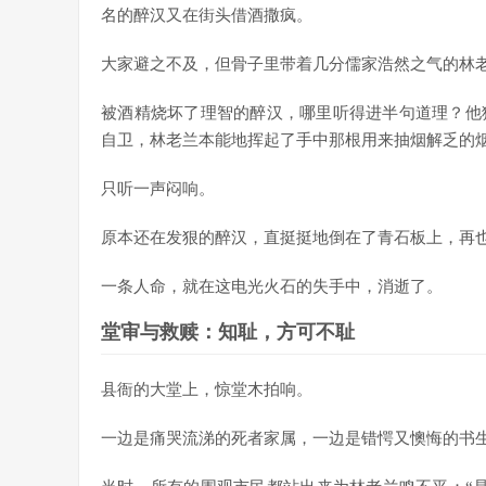
名的醉汉又在街头借酒撒疯。
大家避之不及，但骨子里带着几分儒家浩然之气的林
被酒精烧坏了理智的醉汉，哪里听得进半句道理？他
自卫，林老兰本能地挥起了手中那根用来抽烟解乏的
只听一声闷响。
原本还在发狠的醉汉，直挺挺地倒在了青石板上，再
一条人命，就在这电光火石的失手中，消逝了。
堂审与救赎：知耻，方可不耻
县衙的大堂上，惊堂木拍响。
一边是痛哭流涕的死者家属，一边是错愕又懊悔的书