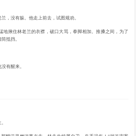
老兰，没有躲。他走上前去，试图规劝。
猛地揪住林老兰的衣襟，破口大骂，拳脚相加。推搡之间，为了
烟筒抵挡。
也没有醒来。
生。