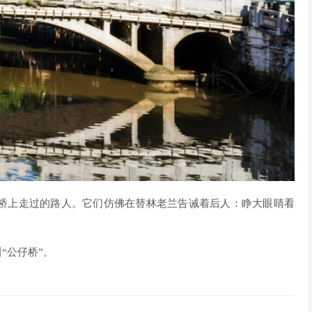
桥上走过的路人。它们仿佛在替林老兰告诫着后人：睁大眼睛看
“公仔桥”。