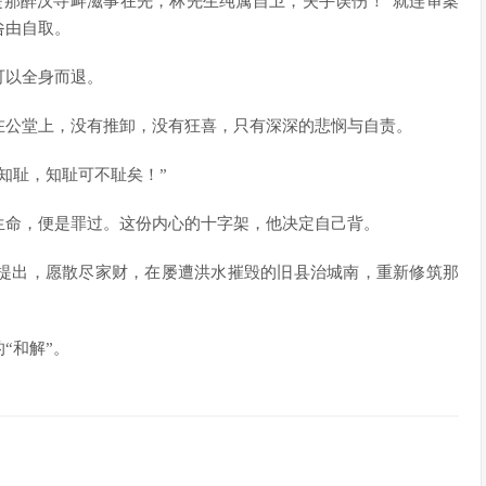
是那醉汉寻衅滋事在先，林先生纯属自卫，失手误伤！”就连审案
咎由自取。
可以全身而退。
在公堂上，没有推卸，没有狂喜，只有深深的悲悯与自责。
知耻，知耻可不耻矣！”
生命，便是罪过。这份内心的十字架，他决定自己背。
提出，愿散尽家财，在屡遭洪水摧毁的旧县治城南，重新修筑那
“和解”。