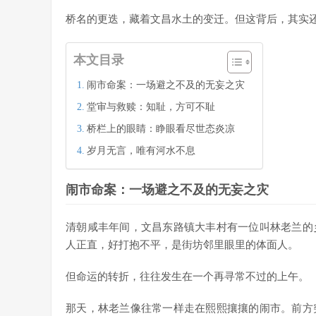
桥名的更迭，藏着文昌水土的变迁。但这背后，其实
本文目录
闹市命案：一场避之不及的无妄之灾
堂审与救赎：知耻，方可不耻
桥栏上的眼睛：睁眼看尽世态炎凉
岁月无言，唯有河水不息
闹市命案：一场避之不及的无妄之灾
清朝咸丰年间，文昌东路镇大丰村有一位叫林老兰的
人正直，好打抱不平，是街坊邻里眼里的体面人。
但命运的转折，往往发生在一个再寻常不过的上午。
那天，林老兰像往常一样走在熙熙攘攘的闹市。前方