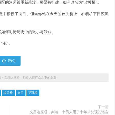
区的河道被重新疏浚，桥梁被扩建，如今改名为“攻关桥”。
更迭中模糊了面目。但当你站在今天的攻关桥上，看着桥下日夜流
它如何对待历史中的微小与残缺。
“魂”。
赞(
0
)
昌
»
文昌这座桥，刻着大庭广众之下的命案
攻关桥
文昌
记耻桥
下一篇
文昌这座桥，刻着一个男人用了十年才兑现的诺言