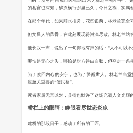
当时，所有的围观市民都站出来为林老兰鸣不平：“
的县官也深知，醉汉横行乡里已久，今日之祸，实属
在那个年代，如果顺水推舟，花些银两，林老兰完全
但文昌人的风骨，在此刻展现得淋漓尽致。林老兰站
他长叹一声，说出了一句掷地有声的话：“人不可以不
哪怕是无心之失，哪怕是对方咎由自取，但夺走一条
为了赎回内心的安宁，也为了警醒世人。林老兰当堂
座至关重要的“便民桥”。
死者家属无言以对，县衙也默许了这场充满人文光辉的
桥栏上的眼睛：睁眼看尽世态炎凉
建桥的那段日子，感动了所有的工匠。