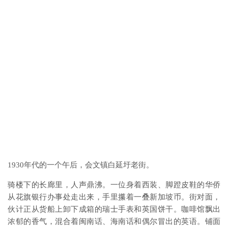
1930年代的一个午后，会文镇白延圩老街。
骑楼下的长廊里，人声鼎沸。一位身着西装、脚蹬皮鞋的华侨
从花旗银行办事处走出来，手里攥着一叠
新加坡币
。街对面，
伙计正从货船上卸下成箱的瑞士手表和英国饼干。咖啡馆飘出
浓郁的香气，混合着闽南话、海南话和偶尔冒出的英语。铺面