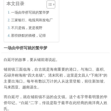
本文目录
一场由华侨写就的繁华梦
三家银行、电报局和发电厂
不只是钱，更是视野
那些静默的骑楼，记得
一场由华侨写就的繁华梦
白延圩的故事，要从铺前港说起。
铺前镇三面临海，自古就是海南重要的港口。与海口、嘉积、
石碌
并称海南“四大名镇”。清末民初，这里是文昌人“下南洋”的
主要出海口。每年有数以万计的人从这里登船，前往新加坡、
马来西亚、越南谋生。
而白延圩，就在铺前镇不远的会文镇。这个名字带着明显的华
侨印记。“白延”二字，传说是取于最早在此经商的南洋商人姓
氏。