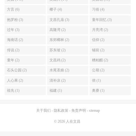
方言 (6)
椰子 (4)
习俗 (4)
抱罗粉 (3)
文昌孔庙 (3)
童年回忆 (3)
过年 (3)
高隆湾 (2)
月亮湾 (2)
海南话 (2)
东郊椰林 (2)
信仰 (2)
传说 (2)
苏东坡 (2)
铺前 (2)
童年 (2)
文昌鸡 (2)
糟粕醋 (2)
石头公园 (2)
水尾圣娘 (2)
公期 (2)
人心果 (2)
清补凉 (2)
侬 (1)
祖先 (1)
福建 (1)
奥赛 (1)
关于我们
-
隐私政策
-
免责声明
-
sitemap
© 2026
人在文昌