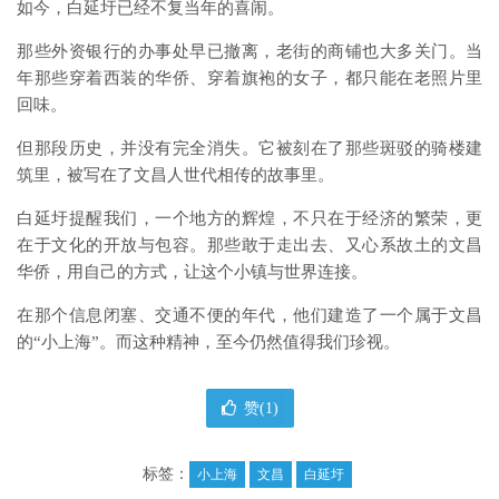
如今，白延圩已经不复当年的喜闹。
那些外资银行的办事处早已撤离，老街的商铺也大多关门。当
年那些穿着西装的华侨、穿着旗袍的女子，都只能在老照片里
回味。
但那段历史，并没有完全消失。它被刻在了那些斑驳的骑楼建
筑里，被写在了文昌人世代相传的故事里。
白延圩提醒我们，一个地方的辉煌，不只在于经济的繁荣，更
在于文化的开放与包容。那些敢于走出去、又心系故土的文昌
华侨，用自己的方式，让这个小镇与世界连接。
在那个信息闭塞、交通不便的年代，他们建造了一个属于文昌
的“小上海”。而这种精神，至今仍然值得我们珍视。
赞(
1
)
标签：
小上海
文昌
白延圩