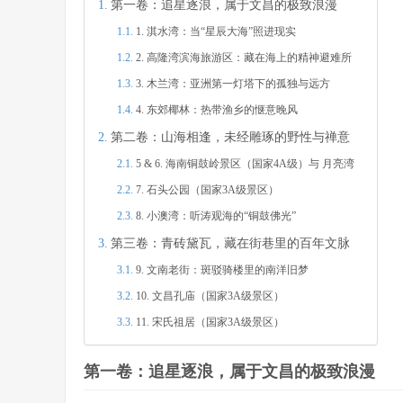
第一卷：追星逐浪，属于文昌的极致浪漫
1. 淇水湾：当“星辰大海”照进现实
2. 高隆湾滨海旅游区：藏在海上的精神避难所
3. 木兰湾：亚洲第一灯塔下的孤独与远方
4. 东郊椰林：热带渔乡的惬意晚风
第二卷：山海相逢，未经雕琢的野性与禅意
5 & 6. 海南铜鼓岭景区（国家4A级）与 月亮湾
7. 石头公园（国家3A级景区）
8. 小澳湾：听涛观海的“铜鼓佛光”
第三卷：青砖黛瓦，藏在街巷里的百年文脉
9. 文南老街：斑驳骑楼里的南洋旧梦
10. 文昌孔庙（国家3A级景区）
11. 宋氏祖居（国家3A级景区）
第一卷：追星逐浪，属于文昌的极致浪漫