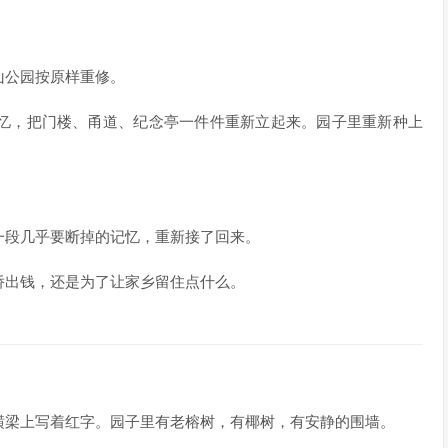
山公园按原样重修。
忆，把门楼、甬道、纪念亭一件件重新立起来。园子里重新种上
一段几乎要断掉的记忆，重新接了回来。
侨出钱，还是为了让家乡留住点什么。
横梁上写着红字。园子里有老榕树，有椰树，有安静的围墙。