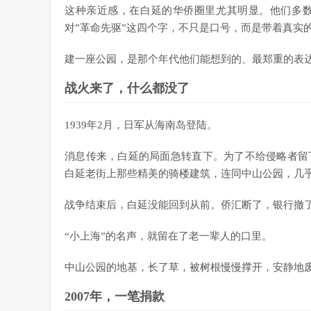
这种亲近感，在白延的华侨圈里尤其明显。他们多
对”革命先驱”这四个字，不只是口号，而是带着真实
建一座公园，是那个年代他们能想到的、最郑重的表
战火来了，什么都没了
1939年2月，日军从海南岛登陆。
消息传来，白延的局面急转直下。为了不给侵略者留
白延老街上那些精美的骑楼建筑，连同中山公园，几
战争结束后，白延没能回到从前。侨汇断了，银行撤
“小上海”的名声，就留在了老一辈人的口里。
中山公园的地基，长了草，被树根慢慢撑开，安静地
2007年，一笔捐款