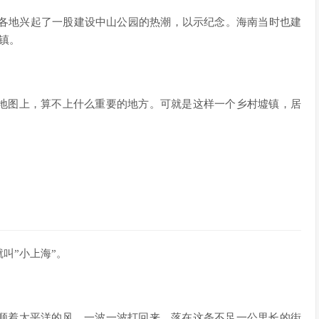
国各地兴起了一股建设中山公园的热潮，以示纪念。海南当时也建
镇。
地图上，算不上什么重要的地方。可就是这样一个乡村墟镇，居
叫”小上海”。
顺着太平洋的风，一波一波打回来，落在这条不足一公里长的街