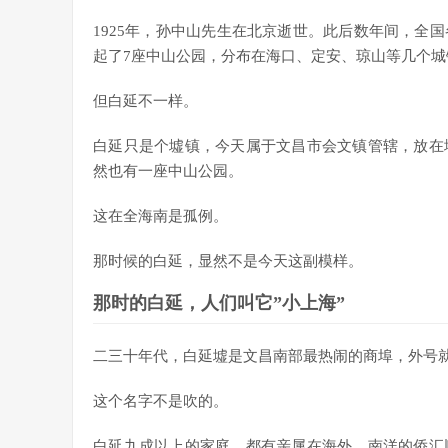
1925年，孙中山先生在北京逝世。此后数年间，全
起了7座中山公园，分布在海口、定安、琼山等几个城
但白延不一样。
白延只是个墟镇，今天属于文昌市会文镇管辖，放在
然也有一座中山公园。
这在全海南是孤例。
那时候的白延，显然不是今天这副模样。
那时的白延，人们叫它”小上海”
二三十年代，白延墟是文昌南部最热闹的商埠，外号就
这个名字不是吹的。
白延九成以上的家庭，都有亲属在海外。南洋的侨汇