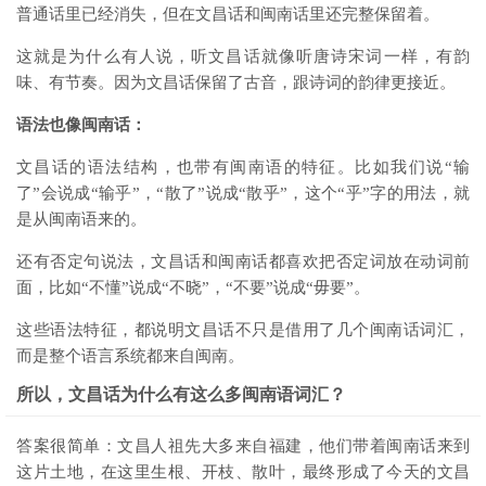
普通话里已经消失，但在文昌话和闽南话里还完整保留着。
这就是为什么有人说，听文昌话就像听唐诗宋词一样，有韵
味、有节奏。因为文昌话保留了古音，跟诗词的韵律更接近。
语法也像闽南话：
文昌话的语法结构，也带有闽南语的特征。比如我们说“输
了”会说成“输乎”，“散了”说成“散乎”，这个“乎”字的用法，就
是从闽南语来的。
还有否定句说法，文昌话和闽南话都喜欢把否定词放在动词前
面，比如“不懂”说成“不晓”，“不要”说成“毋要”。
这些语法特征，都说明文昌话不只是借用了几个闽南话词汇，
而是整个语言系统都来自闽南。
所以，文昌话为什么有这么多闽南语词汇？
答案很简单：文昌人祖先大多来自福建，他们带着闽南话来到
这片土地，在这里生根、开枝、散叶，最终形成了今天的文昌