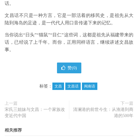
话。
文昌话不只是一种方言，它是一部活着的移民史，是祖先从大
陆到海岛的足迹，是一代代人用口音传递下来的记忆。
当你说出“日头”“猫鼠”“目仁”这些词，这都是祖先从福建带来的
话，已经说了上千年。而你，正用同样语言，继续讲述文昌故
事。
赞(
0
)
标签：
文昌
文昌话
闽南语
上一篇
下一篇
宋氏三姐妹与文昌：一个家族改
清澜港的前世今生：从渔港到商
变近代中国
港的500年
相关推荐