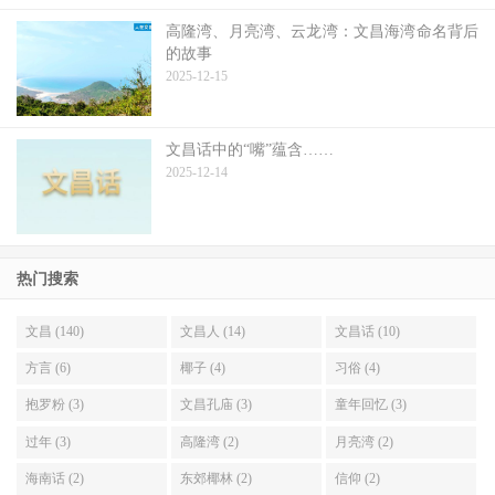
高隆湾、月亮湾、云龙湾：文昌海湾命名背后
的故事
2025-12-15
文昌话中的“嘴”蕴含……
2025-12-14
热门搜索
文昌 (140)
文昌人 (14)
文昌话 (10)
方言 (6)
椰子 (4)
习俗 (4)
抱罗粉 (3)
文昌孔庙 (3)
童年回忆 (3)
过年 (3)
高隆湾 (2)
月亮湾 (2)
海南话 (2)
东郊椰林 (2)
信仰 (2)