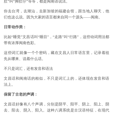
肚”叫“脚肚仔”等等，都是闽南语说法。
你去台湾，去潮汕，去新加坡的福建会馆，跟当地人聊天，他
们也这么说。因为大家的语言都来自同一个源头——闽南。
日常动作类：
比如“睡觉”文昌话叫“睡目”，“走路”叫“行路”，这些动词用法都
带有浓厚闽南色彩。
这些词汇就像一个个密码，藏在文昌人日常语言里，记录着祖
先从哪来、说着什么话。
不只是词汇，还有发音和语法
文昌话和闽南话的相似，不只是词汇上的，还体现在发音和语
法上。
保留了古老的声调：
文昌话好像有八个声调，分别是阴平、阳平、阴上、阳上、阴
去、阳去、阴入、阳入。这种八调系统是古汉语特征，在现代