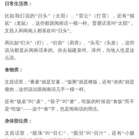
日常生活类：
比如我们说的“日头”（太阳）、“雷公”（打雷），还有“猫
鼠”（老鼠），这些都跟闽南话一模一样。普通话里叫“太阳”，
文昌人和闽南人都喜欢叫“日头”。
再比如“灯火”（灯）、“灶前”（厨房）、“头毛”（头发），这些
说法都是从闽南话来的。你去福建泉州、漳州，当地人也是这
么说。
食物类：
文昌话里，“番薯”就是甘薯，“饭粥”就是稀饭，还有“赤肉”就是
瘦肉，这些说法跟闽南话几乎一模一样。
还有“饭桌”叫“桌”，“筷子”叫“箸”，吃饭的时候说“食饭”而不
是“吃饭”——这个“食”字，也是闽南话的用法。
身体部位类：
文昌话里，“眼珠”叫“目仁”，“眼泪”叫“目汁”，还有“小腿