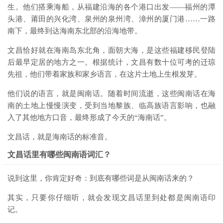
生。他们搭乘海船，从福建沿海的各个港口出发——福州的潭
头港、莆田的
兴化湾
、泉州的泉州湾、漳州的厦门港……一路
南下，最终到达海南东北部的沿海地带。
文昌恰好就在海南岛东北角，面朝大海，是这些福建移民登陆
后最早定居的地方之一。根据统计，文昌有数十位可考的迁琼
先祖，他们带着家族和家乡语言，在这片土地上生根发芽。
他们说的语言，就是闽南话。随着时间流逝，这些闽南话在海
南的土地上慢慢演变，受到当地黎族、临高族语言影响，也融
入了其他地方口音，最终形成了今天的“海南话”。
文昌话，就是海南话的标准音。
文昌话里有哪些闽南语词汇？
说到这里，你肯定好奇：到底有哪些词是从闽南话来的？
其实，只要你仔细听，就会发现文昌话里到处都是闽南语印
记。