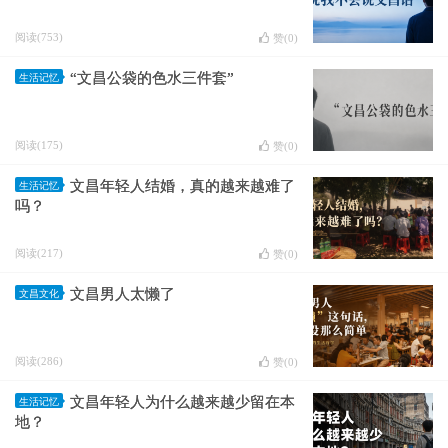
阅读(753)
赞(
0
)
“文昌公袋的色水三件套”
生活记忆
阅读(175)
赞(
0
)
文昌年轻人结婚，真的越来越难了
生活记忆
吗？
阅读(217)
赞(
0
)
文昌男人太懒了
文昌文化
阅读(286)
赞(
0
)
文昌年轻人为什么越来越少留在本
生活记忆
地？