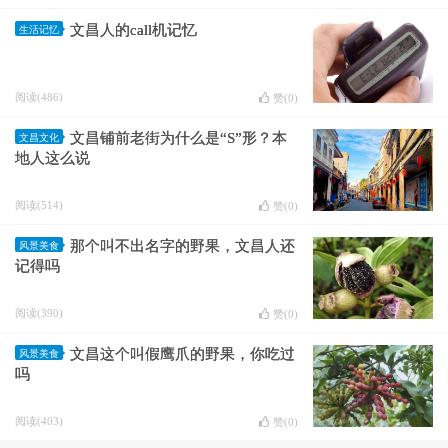
文昌人的call机记忆
生活记忆
阅读(486)
赞(
0
)
文昌铺前老街为什么是“S”形？本
文昌文化
地人这么说
阅读(514)
赞(
0
)
那个叫不出名字的野果，文昌人还
风景美食
记得吗
阅读(390)
赞(
0
)
文昌这个叫假鹰爪的野果，你吃过
风景美食
吗
阅读(403)
赞(
0
)