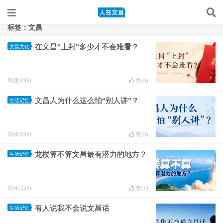
标签：文昌
在文昌“上封”多少才不会难看？
文昌文化
阅读(196)
赞(
0
)
文昌人为什么这么怕“别人讲”？
生活记忆
阅读(194)
赞(
0
)
龙楼算不算文昌最有潜力的地方？
生活记忆
阅读(225)
赞(
1
)
有人说我不会说文昌话
生活记忆