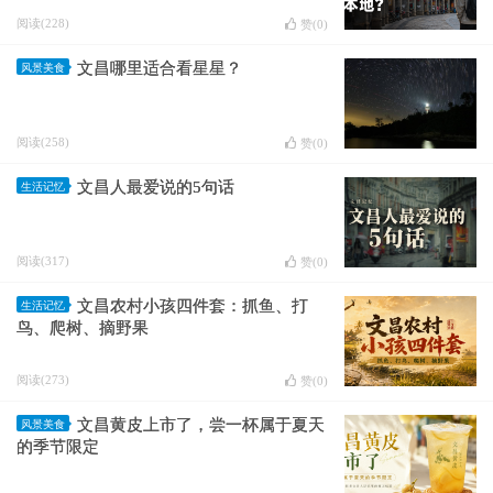
阅读(228)
赞(
0
)
文昌哪里适合看星星？
风景美食
阅读(258)
赞(
0
)
文昌人最爱说的5句话
生活记忆
阅读(317)
赞(
0
)
文昌农村小孩四件套：抓鱼、打
生活记忆
鸟、爬树、摘野果
阅读(273)
赞(
0
)
文昌黄皮上市了，尝一杯属于夏天
风景美食
的季节限定