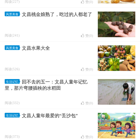
阅读(227)
赞(
0
)
文昌桃金娘熟了，吃过的人都老了
风景美食
阅读(241)
赞(
0
)
文昌水果大全
风景美食
阅读(526)
赞(
0
)
回不去的五一：文昌人童年记忆
生活记忆
里，那片弯腰插秧的水稻田
阅读(332)
赞(
0
)
文昌人童年最爱的“丢沙包”
生活记忆
阅读(373)
赞(
0
)